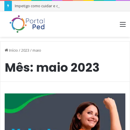
Impetigo como cuidar e quando se preocupar
M
Início
/
2023
/
maio
Mês:
maio 2023