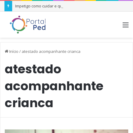
Impetigo como cuidar e quando se preocupar
M
Início
/
atestado acompanhante crianca
atestado
acompanhante
crianca