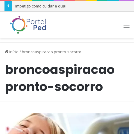
Impetigo como cuidar e quando se preocupar
M
Início
/
broncoaspiracao pronto-socorro
broncoaspiracao
pronto-socorro