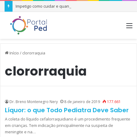
Impetigo como cuidar e quando se preocupar
M
Início
/
clororraquia
clororraquia
Dr. Breno Montenegro Nery
8 de janeiro de 2019
177.661
Líquor: o que Todo Pediatra Deve Saber
A coleta do líquido cefalorraquidiano é um procedimento frequente
em crianças. Tem indicação principalmente na suspeita de
meningite e na…