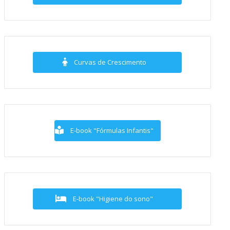
Curvas de Crescimento
E-book "Fórmulas Infantis"
E-book "Higiene do sono"