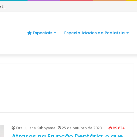
 e quando se preocupar
Especiais
Especialidades da Pediatria
Dra. Juliana Kuboyama
25 de outubro de 2023
89.624
Atrasos na Erupção Dentária: o que