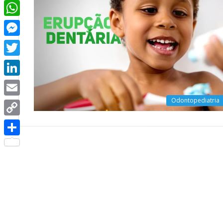
Facebook
WhatsApp
Messenger
Twitter
LinkedIn
Odontopediatria
Email
Copy
Link
Share