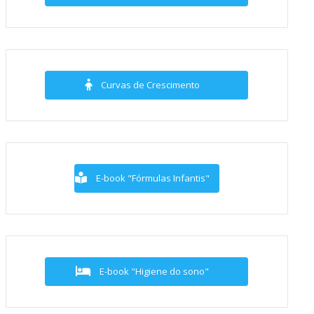
Curvas de Crescimento
E-book "Fórmulas Infantis"
E-book "Higiene do sono"