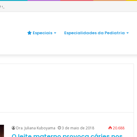
 e quando se preocupar
Especiais
Especialidades da Pediatria
Dra. Juliana Kuboyama
3 de maio de 2018
20.688
O leite materno provoca cáries nos