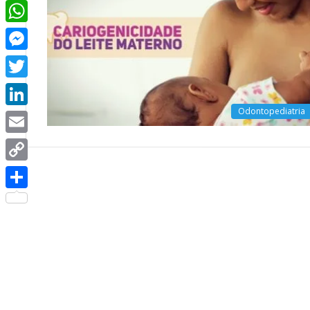
Facebook
WhatsApp
Messenger
Twitter
Odontopediatria
LinkedIn
Email
Copy
Link
Share