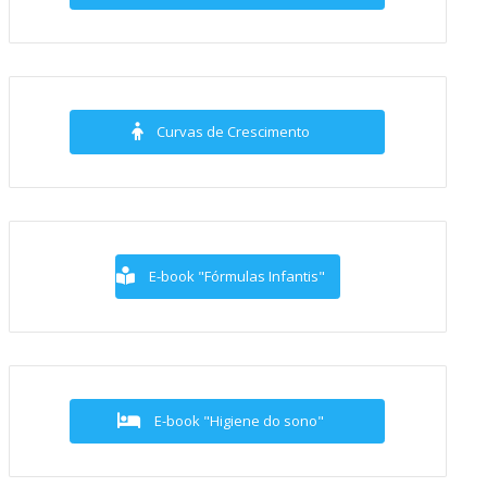
Curvas de Crescimento
E-book "Fórmulas Infantis"
E-book "Higiene do sono"