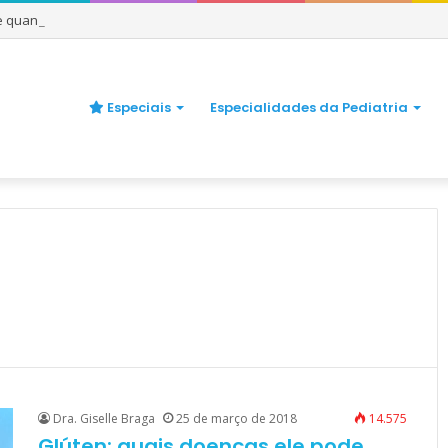
 e quando se preocupar
Especiais
Especialidades da Pediatria
Dra. Giselle Braga
25 de março de 2018
14.575
Glúten: quais doenças ele pode