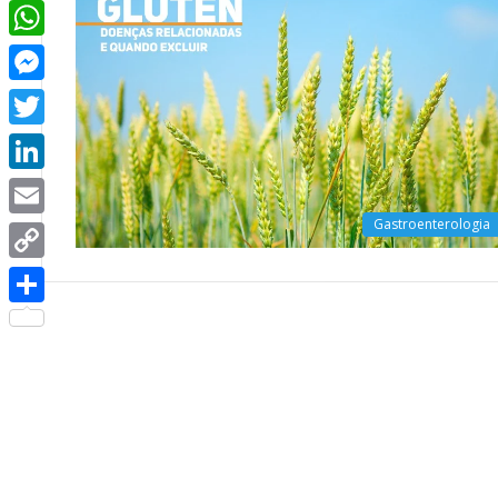
Facebook
WhatsApp
Messenger
Twitter
LinkedIn
Gastroenterologia
Email
Copy
Link
Share