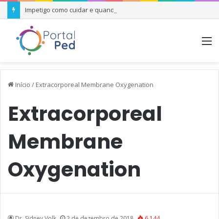
Impetigo como cuidar e quando se preocupar
M
Início
/
Extracorporeal Membrane Oxygenation
Extracorporeal
Membrane
Oxygenation
Dr. Sidney Volk
2 de dezembro de 2018
6.144