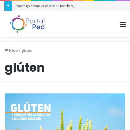
Impetigo como cuidar e quando se preocupar
M
Início
/
glúten
glúten