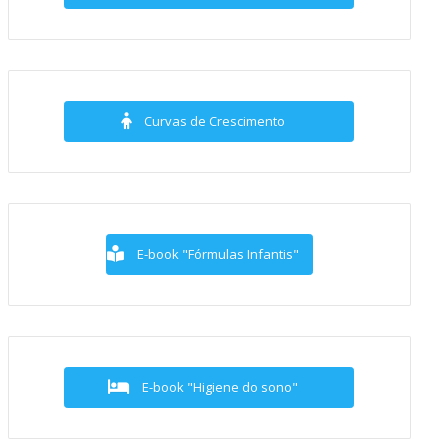
Curvas de Crescimento
E-book "Fórmulas Infantis"
E-book "Higiene do sono"