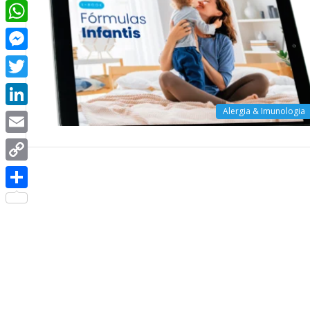
Facebook
WhatsApp
Messenger
Twitter
Alergia & Imunologia
LinkedIn
Email
Copy
Link
Share