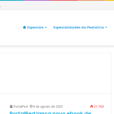
e quando se preocupar
Especiais
Especialidades da Pediatria
PortalPed
8 de agosto de 2025
21.784
PortalPed lança novo ebook de