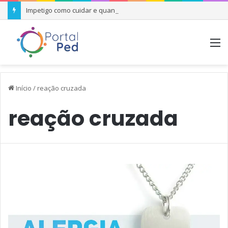
Impetigo como cuidar e quando se preocupar
M
Início
/
reação cruzada
reação cruzada