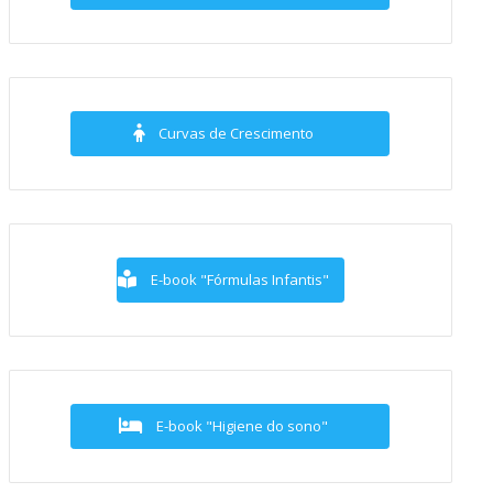
Curvas de Crescimento
E-book "Fórmulas Infantis"
E-book "Higiene do sono"