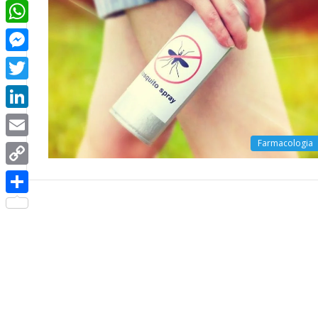
Facebook
WhatsApp
Messenger
Twitter
LinkedIn
Farmacologia
Email
Copy
Link
Share