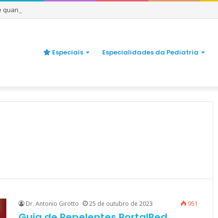
 e quando se preocupar
Especiais
Especialidades da Pediatria
Dr. Antonio Girotto
25 de outubro de 2023
951
Guia de Repelentes PortalPed