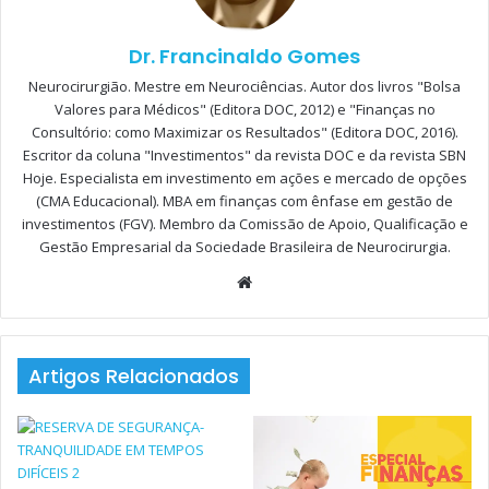
IMPORTANTE PASSO
Dr. Francinaldo Gomes
FINANÇAS PESSOAIS: CONCEITOS BÁSICOS EM
Neurocirurgião. Mestre em Neurociências. Autor dos livros "Bolsa
FINANÇAS PESSOAIS E INVESTIMENTOS
Valores para Médicos" (Editora DOC, 2012) e "Finanças no
Consultório: como Maximizar os Resultados" (Editora DOC, 2016).
BONS MOTIVOS PARA INVESTIR EM ATIVOS
Escritor da coluna "Investimentos" da revista DOC e da revista SBN
INTERNACIONAIS
Hoje. Especialista em investimento em ações e mercado de opções
(CMA Educacional). MBA em finanças com ênfase em gestão de
investimentos (FGV). Membro da Comissão de Apoio, Qualificação e
Gestão Empresarial da Sociedade Brasileira de Neurocirurgia.
INTRODUÇÃO AO
Website
INVESTIMENTO
EM RENDA VARIÁVEL
Artigos Relacionados
INTRODUÇÃO