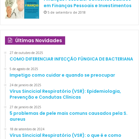
em Finanças Pessoais e Investimentos
5 de setembro de 2018
Últimas Novidades
27 de outubro de 2025
COMO DIFERENCIAR INFECÇÃO FÚNGICA DE BACTERIANA
5 de agosto de 2025
Impetigo como cuidar e quando se preocupar
24 de janeiro de 2025
Vírus Sincicial Respiratório (VSR): Epidemiologia,
Prevenção e Condutas Clínicas
A principal vantagem em ser acionista de uma empresa boa
27 de janeiro de 2025
e lucrativa é que vocês ganharão dinheiro sem ter que
5 problemas de pele mais comuns causados pela S.
trabalhar na empresa. O acionista é o
sócio ausente
da
aureus
empresa. Isto permitirá que vocês continuem exercendo
18 de setembro de 2024
suas atividades enquanto
o dinheiro trabalha para vocês
.
Vírus Sincicial Respiratório (VSR): o que é e como