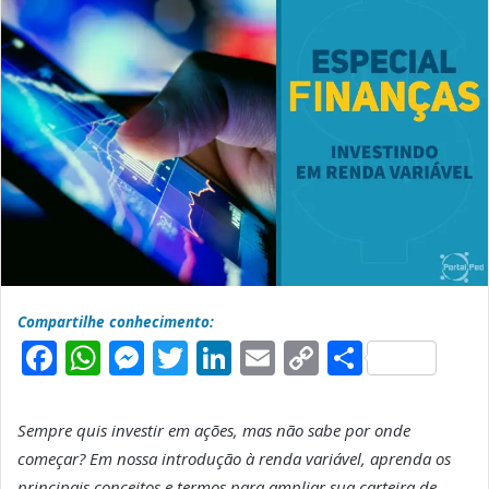
Compartilhe conhecimento:
F
W
M
T
L
E
C
S
a
h
e
w
i
m
o
h
c
a
s
it
n
a
p
a
Sempre quis investir em ações, mas não sabe por onde
e
t
s
t
k
il
y
r
começar? Em nossa introdução à renda variável, aprenda os
principais conceitos e termos para ampliar sua carteira de