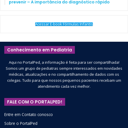
prevenir – A importância do diagnóstico rápido
A BM&F BOVESPA, AGORA B3
Acessar E-book Fórmulas Infantis
(BOLSA, BRASIL, BALCÃO)
A BM&F Bovespa é o local onde são negociadas ações e
Conhecimento em Pediatria
outros ativos das empresas de capital aberto devidamente
Aqui no PortalPed, a informação é feita para ser compartilhada!
selecionadas. É a bolsa de valores brasileira, a maior da
Somos um grupo de pediatras sempre interessados em novidades
América Latina e uma das maiores do mundo.
médicas, atualizações e no compartilhamento de dados com os
colegas. Tudo para que nossos pequenos pacientes recebam um
Desde 1997, após a implantação do sistema chamado
atendimento cada vez melhor.
Megabolsa, a negociação de ações e outros ativos passou a
ser totalmente eletrônica, sendo abolidas as negociações
FALE COM O PORTALPED!
presenciais (
ver figura
).
Entre em Contato conosco
Sobre o PortalPed