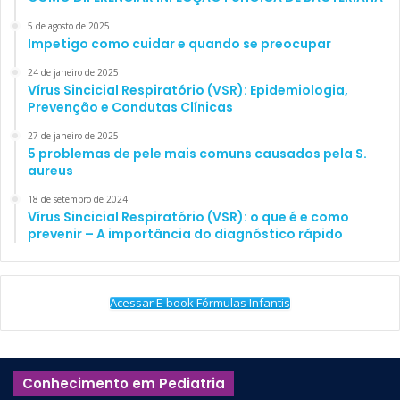
5 de agosto de 2025
Impetigo como cuidar e quando se preocupar
24 de janeiro de 2025
Vírus Sincicial Respiratório (VSR): Epidemiologia,
Prevenção e Condutas Clínicas
Como já dissemos anteriormente, o número de horas
27 de janeiro de 2025
gastos nos jogos não serve, por si só, para o diagnóstico
5 problemas de pele mais comuns causados pela S.
aureus
do IGD, embora há uma correlação entre os dois fatores.
Para tentar padronizar o diagnóstico, a APA sugere que,
18 de setembro de 2024
Vírus Sincicial Respiratório (VSR): o que é e como
dentre os 9 critérios expostos abaixo, a criança ou
prevenir – A importância do diagnóstico rápido
adolescente que apresente ao menos 5, num período de 12
meses, seja classificado como portador de IGD. São eles:
Acessar E-book Fórmulas Infantis
Preocupação
frequente com os jogos (sejam
jogos pregressos ou vindouros), tornando o
jogo uma atividade cotidiana dominante;
Conhecimento em Pediatria