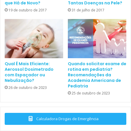
que Há de Novo?
Tantas Doenças na Pele?
doença. Sendo assim, os autores deixam claro que o
19 de outubro de 2017
31 de julho de 2017
presente estudo serve como alerta para o tema,
procurando organizar o que já é sabido, definindo as
questões a serem esclarecidas e os possíveis caminhos a
serem seguidos.
Quando solicitar exame de
Qual É Mais Eficiente:
rotina em pediatria?
Aerossol Dosimetrado
Recomendações da
com Espaçador ou
Academia Americana de
Nebulização?
Pediatria
26 de outubro de 2023
25 de outubro de 2023
Calculadora Drogas de Emergência