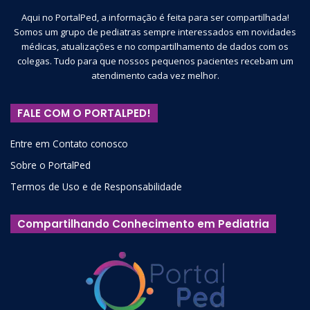
Presença de sintomas de
abstinência
Aqui no PortalPed, a informação é feita para ser compartilhada!
(irritabilidade, ansiedade ou tristeza);
Somos um grupo de pediatras sempre interessados em novidades
Desenvolvimento de
tolerância
– precisar cada
médicas, atualizações e no compartilhamento de dados com os
vez aumentar mais o tempo de jogo diário;
colegas. Tudo para que nossos pequenos pacientes recebam um
atendimento cada vez melhor.
Tentativas frustradas de
reduzir
a participação
em jogos;
FALE COM O PORTALPED!
Perda de interesse
em relacionamentos extra-
jogos eletrônicos,
hobbies
e outras formas de
Entre em Contato conosco
entretenimento;
Sobre o PortalPed
Manutenção do
uso excessivo
de jogos
Termos de Uso e de Responsabilidade
eletrônicos, a despeito de reconhecer que há
problemas psicossociais;
Compartilhando Conhecimento em Pediatria
Já ter
enganado
familiares ou terapeutas
quanto ao uso dos jogos;
Utilização dos jogos como
válvula de escape
para momentos de estresse ou tristeza;