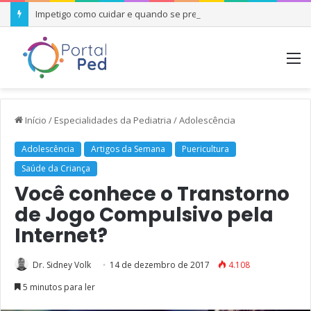
Impetigo como cuidar e quando se preocupar
M
Início
/
Especialidades da Pediatria
/
Adolescência
Adolescência
Artigos da Semana
Puericultura
Saúde da Criança
Você conhece o Transtorno
de Jogo Compulsivo pela
Internet?
Dr. Sidney Volk
14 de dezembro de 2017
4.108
5 minutos para ler