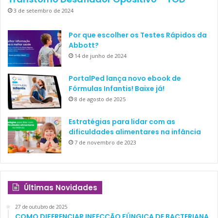
ampla variação de acordo com classes sociais e fatores
3 de setembro de 2024
culturais. Um estudo americano fala em
8,5% dos
jogadores entre 8 e 18 anos
. Um estudo alemão com
Por que escolher os Testes Rápidos da
alunos do nono ano escolar fala em 1,2%. Já um estudo
Abbott?
holandês encontrou uma prevalência de 5,5% entre
14 de junho de 2024
adolescentes de 13 a 20 anos. De qualquer forma, não são
PortalPed lança novo ebook de
números desprezíveis. Esse é um problema real, com o qual
Fórmulas Infantis! Baixe já!
devemos nos preocupar.
8 de agosto de 2025
Estratégias para lidar com as
dificuldades alimentares na infância
DIAGNÓSTICO: SINAIS DE
7 de novembro de 2023
PERIGO
Últimas Novidades
27 de outubro de 2025
COMO DIFERENCIAR INFECÇÃO FÚNGICA DE BACTERIANA