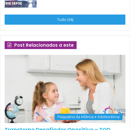
desenvolvimento de
vício
, com
prejuízo de diversos aspectos da
saúde mental e do desempenho
Tudo (34)
social, afetivo e laboral/escolar.
Esse uso disfuncional pode ocorrer tanto com jogos
Post Relacionados a este
online
quanto
offline
. Entretanto, a observação sugere que a
interação
online
provoca mais frequentemente o vício. A
observação também sugere que
o tempo gasto nos
jogos não é linearmente associado com o
aparecimento do abuso
, não podendo ser utilizado como
fator isolado para o diagnóstico.
Há bastante divergência sobre a prevalência do problema,
especialmente por ainda não haver clareza quanto aos
critérios diagnósticos utilizados nos estudos
Psiquiatria da Infância e Adolescência
observacionais. Entretanto, parece também haver uma
Transtorno Desafiador Opositivo – TOD