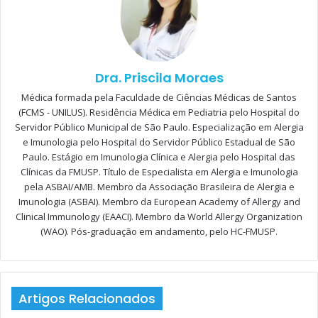
A
pele. Nas últimas décadas, progressos
consideráveis ​​no estudo da etiologia e
patogênese da doença foram alcançados,
classificações modernas foram desenvolvidas e novas
Dra. Priscila Moraes
abordagens de tratamento surgiram. No entanto, muito
Médica formada pela Faculdade de Ciências Médicas de Santos
ainda permanece inexplicado. A urticária apresenta-se com
(FCMS - UNILUS). Residência Médica em Pediatria pelo Hospital do
prurido
,
pápulas
e/ou
angioedema
. De acordo com as
Servidor Público Municipal de São Paulo. Especialização em Alergia
diretrizes internacionais, ela deve ser diferenciada em
e Imunologia pelo Hospital do Servidor Público Estadual de São
aguda
, com duração de até 6 semanas, e urticária
crônica
Paulo. Estágio em Imunologia Clínica e Alergia pelo Hospital das
Clínicas da FMUSP. Título de Especialista em Alergia e Imunologia
(UC), se os sintomas persistirem por mais de 6 semanas.
pela ASBAI/AMB. Membro da Associação Brasileira de Alergia e
Dependendo do fator desencadeante, ele também pode
Imunologia (ASBAI). Membro da European Academy of Allergy and
1
ser dividido em variantes
espontâneas
e
induzíveis
.
Clinical Immunology (EAACI). Membro da World Allergy Organization
(WAO). Pós-graduação em andamento, pelo HC-FMUSP.
A urticária pode ocorrer em todas as faixas etárias, incluindo
bebês e crianças pequenas. Embora os dados para a UC na
infância ainda sejam escassos, investigações recentes
Artigos Relacionados
indicam que a prevalência e as causas subjacentes são