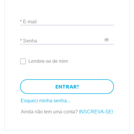
Está gostando desse texto?
Cadastre-se
gratuitamente
no
PortalPed
para ler
* E-mail
o restante da matéria!
* Senha
Clique aqui para logar
Lembre-se de mim
ENTRAR!
Esqueci minha senha...
Ainda não tem uma conta?
INSCREVA-SE!