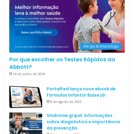
Alergia & Imunologia
Por que escolher os Testes Rápidos da
Abbott?
14 de junho de 2024
PortalPed lança novo ebook de
Fórmulas Infantis! Baixe já!
8 de agosto de 2025
Síndrome gripal: informações
sobre diagnóstico e importância
da prevenção.