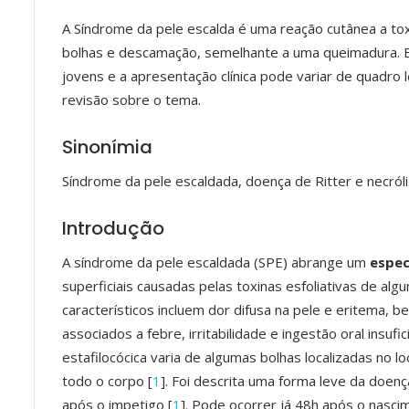
c
a
s
it
n
a
p
a
A Síndrome da pele escalda é uma reação cutânea a to
e
t
s
t
k
il
y
r
bolhas e descamação, semelhante a uma queimadura. E
b
s
e
e
e
L
e
jovens e a apresentação clínica pode variar de quadro
o
A
n
r
d
i
revisão sobre o tema.
o
p
g
I
n
Sinonímia
k
p
e
n
k
Síndrome da pele escaldada, doença de Ritter e necróli
r
Introdução
A síndrome da pele escaldada (SPE) abrange um
espec
superficiais causadas pelas toxinas esfoliativas de al
característicos incluem dor difusa na pele e eritema,
associados a febre, irritabilidade e ingestão oral insufic
estafilocócica varia de algumas bolhas localizadas no l
todo o corpo [
1
]. Foi descrita uma forma leve da doe
após o impetigo [
1
]. Pode ocorrer já 48h após o nasci