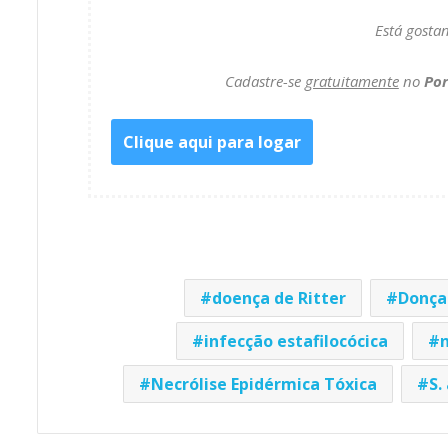
Está gosta
Cadastre-se
gratuitamente
no
Por
Clique aqui para logar
doença de Ritter
Donça
infecção estafilocócica
n
Necrólise Epidérmica Tóxica
S.