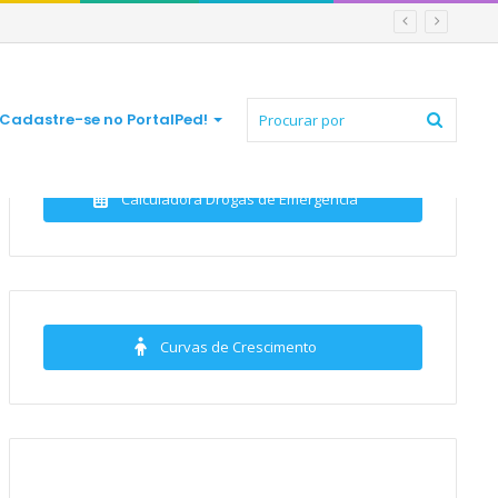
Procur
Cadastre-se no PortalPed!
Calculadora Drogas de Emergência
por
Curvas de Crescimento