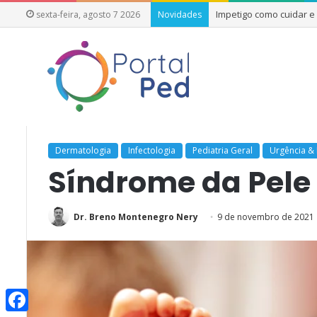
Impetigo como cuidar 
sexta-feira, agosto 7 2026
Novidades
Início
/
Outras Especialidades
/
Dermatologia
/
Síndrome da 
Dermatologia
Infectologia
Pediatria Geral
Urgência &
Síndrome da Pele
Dr. Breno Montenegro Nery
9 de novembro de 2021