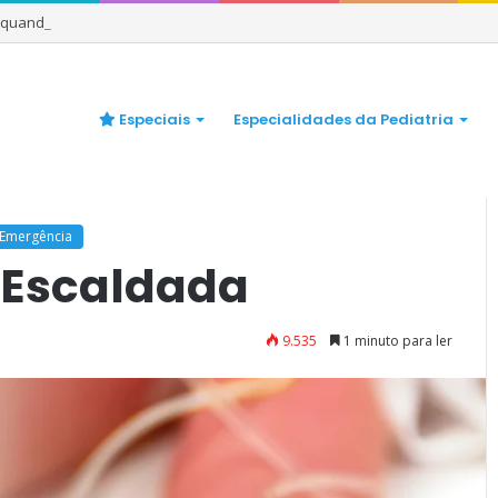
e quando se preocupar
Especiais
Especialidades da Pediatria
Pele Escaldada
 Emergência
 Escaldada
9.535
1 minuto para ler