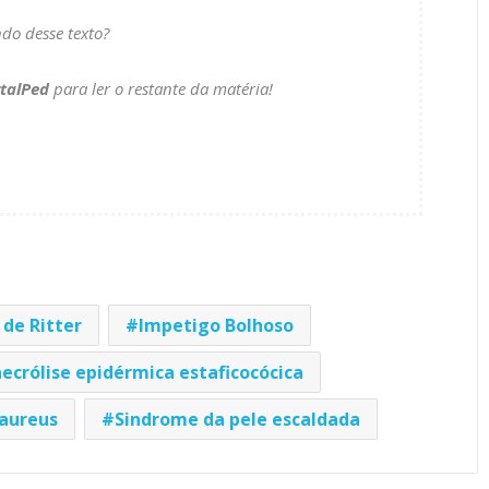
ndo desse texto?
talPed
para ler o restante da matéria!
 de Ritter
Impetigo Bolhoso
ecrólise epidérmica estaficocócica
 aureus
Sindrome da pele escaldada