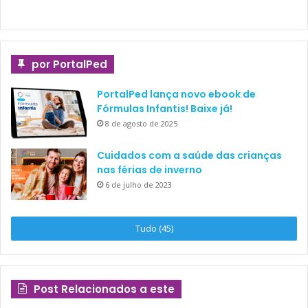
Candida spp.
Cytomegalovirus
Influenza A, B e C
H influenzae
por PortalPed
Metapneumovirus A e B humano
PortalPed lança novo ebook de
Mycobacterium tuberculosis
Fórmulas Infantis! Baixe já!
Moraxella catarrhalis
8 de agosto de 2025
Pneumocystis jirovecii
Cuidados com a saúde das crianças
Vírus parainfluenza tipos 1, 2, 3 e 4
nas férias de inverno
Parechovirus-enterovirus
6 de julho de 2023
Rhinovirus humano
Vírus Sincicial Respiratório
Tudo (45)
Staphylococcus aureus
S pneumoniae
Salmonella spp
Post Relacionados a este