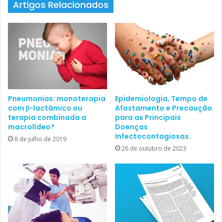
Artigos Relacionados
Pneumonias: monoterapia
Epidemiologia, Tempo de
com β-lactâmico ou
Afastamento e Precaução
terapia combinada a
para as Principais
macrolídeo?
Doenças
Infectocontagiosas.
8 de julho de 2019
26 de outubro de 2023
Em vista disso, o consórcio internacional “
The Pneumonia
Etiology Research for Child Health (PERCH) Study Group
”
publicou, na edição de 27 de junho de 2019 do
The Lancet
,