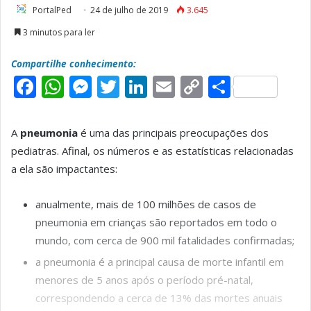
PortalPed
24 de julho de 2019
3.645
3 minutos para ler
Compartilhe conhecimento:
F
W
M
T
L
E
C
S
a
h
e
w
i
m
o
h
c
a
s
it
n
a
p
a
A
pneumonia
é uma das principais preocupações dos
e
t
s
t
k
il
y
r
pediatras. Afinal, os números e as estatísticas relacionadas
b
s
e
e
e
L
e
a ela são impactantes:
o
A
n
r
d
i
anualmente, mais de 100 milhões de casos de
o
p
g
I
n
pneumonia em crianças são reportados em todo o
k
p
e
n
k
mundo, com cerca de 900 mil fatalidades confirmadas;
r
a pneumonia é a principal causa de morte infantil em
menores de 5 anos após o período pré-natal,
correspondendo a cerca de 13% das mortes anuais