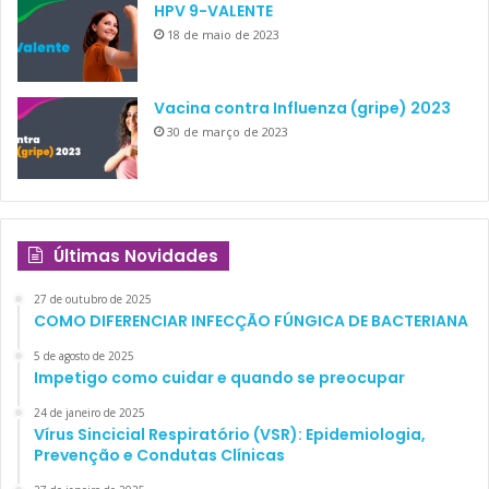
populacionais anteriores costumavam mostram causas
HPV 9-VALENTE
bacterianas como as mais prevalentes em pneumonia. Os
18 de maio de 2023
autores do estudo apontam que a adoção de vacinação
contra patógenos bacterianos — especialmente contra
Vacina contra Influenza (gripe) 2023
o
Streptococcus pneumoniae
, um dos principais causadores
30 de março de 2023
de pneumonia — tornou-se comum, nas últimas décadas,
nos países incorporados no trabalho. Ainda assim, os casos
de pneumonia causada por bactérias corresponderam a
significativos 25–33% dos casos analisados.
Últimas Novidades
27 de outubro de 2025
COMO DIFERENCIAR INFECÇÃO FÚNGICA DE BACTERIANA
O VSR
5 de agosto de 2025
Impetigo como cuidar e quando se preocupar
24 de janeiro de 2025
Vírus Sincicial Respiratório (VSR): Epidemiologia,
Prevenção e Condutas Clínicas