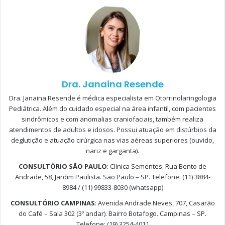
e retirar o corpo estranho e tomar a decisão, em tempo
ideal, da realização ou não realização do exame de
broncoscopia. [1,2]
Dra. Janaina Resende
Dra. Janaina Resende é médica especialista em Otorrinolaringologia
Pediátrica. Além do cuidado especial na área infantil, com pacientes
sindrômicos e com anomalias craniofaciais, também realiza
atendimentos de adultos e idosos. Possui atuação em distúrbios da
deglutição e atuação cirúrgica nas vias aéreas superiores (ouvido,
nariz e garganta).
CONSULTÓRIO SÃO PAULO
: Clínica Sementes. Rua Bento de
Está gostando desse texto?
Andrade, 58, Jardim Paulista. São Paulo – SP. Telefone: (11) 3884-
8984 / (11) 99833-8030 (whatsapp)
Cadastre-se
gratuitamente
no
PortalPed
para ler
CONSULTÓRIO CAMPINAS
: Avenida Andrade Neves, 707, Casarão
o restante da matéria!
do Café – Sala 302 (3º andar). Bairro Botafogo. Campinas – SP.
Telefone: (19) 3254-4011