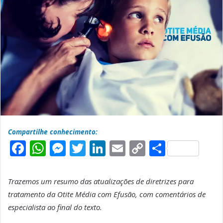
Compartilhe conhecimento:
F
W
M
T
L
E
C
S
a
h
e
w
i
m
o
h
c
a
s
it
n
a
p
a
Trazemos um resumo das atualizações de diretrizes para
e
t
s
t
k
il
y
r
tratamento da Otite Média com Efusão, com comentários de
b
s
e
e
e
L
e
especialista ao final do texto.