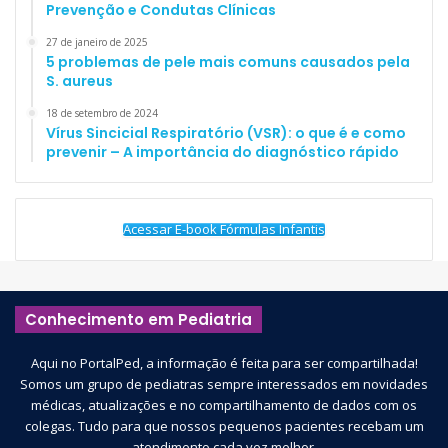
Prevenção e Condutas Clínicas
27 de janeiro de 2025
5 problemas de pele mais comuns causados pela
S. aureus
18 de setembro de 2024
Vírus Sincicial Respiratório (VSR): o que é e como
prevenir – A importância do diagnóstico rápido
Acessar E-book Fórmulas Infantis
Conhecimento em Pediatria
Aqui no PortalPed, a informação é feita para ser compartilhada!
Somos um grupo de pediatras sempre interessados em novidades
médicas, atualizações e no compartilhamento de dados com os
colegas. Tudo para que nossos pequenos pacientes recebam um
atendimento cada vez melhor.