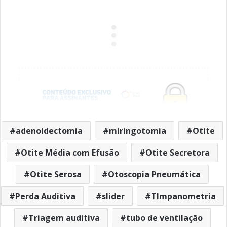
o
A
n
r
d
i
o
p
g
I
n
k
p
e
n
k
r
adenoidectomia
miringotomia
Otite
Está gostando desse texto?
Otite Média com Efusão
Otite Secretora
Cadastre-se
gratuitamente
no
PortalPed
para ler
o restante da matéria!
Otite Serosa
Otoscopia Pneumática
Perda Auditiva
slider
TImpanometria
Clique aqui para logar
Triagem auditiva
tubo de ventilação