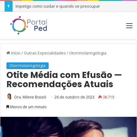
Impetigo como cuidar e quando se preocupar
M
Início
/
Outras Especialidades
/
Otorrinolaringologia
Otorrinolaringologia
Otite Média com Efusão —
Recomendações Atuais
Dra. Milene Bissoli
26 de outubro de 2023
38.715
Menos de um minuto