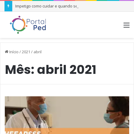
Impetigo como cuidar e quando se preocupar
M
Início
/
2021
/
abril
Mês:
abril 2021