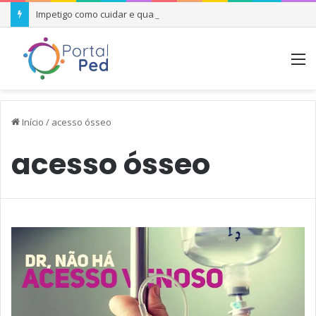
Impetigo como cuidar e quando se preocupar
M
Início
/
acesso ósseo
acesso ósseo