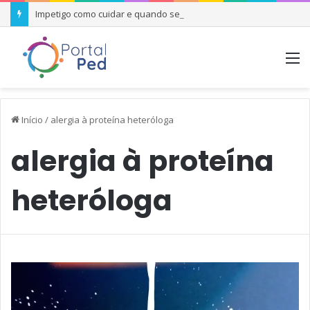
Impetigo como cuidar e quando se preocupar
M
Início
/
alergia à proteína heteróloga
alergia à proteína
heteróloga