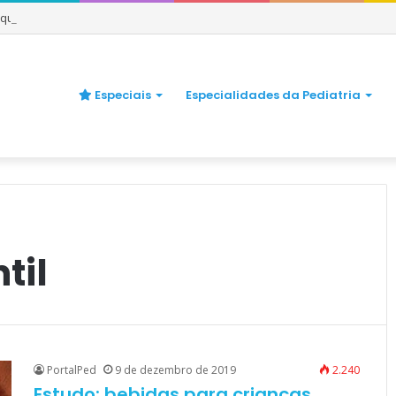
e quando se preocupar
Especiais
Especialidades da Pediatria
til
PortalPed
9 de dezembro de 2019
2.240
Estudo: bebidas para crianças