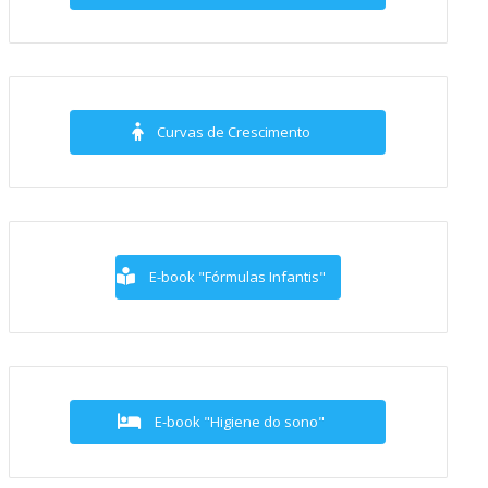
Curvas de Crescimento
E-book "Fórmulas Infantis"
E-book "Higiene do sono"