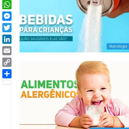
Facebook
WhatsApp
Messenger
Twitter
Nutrologia
LinkedIn
Email
Copy
Link
Share