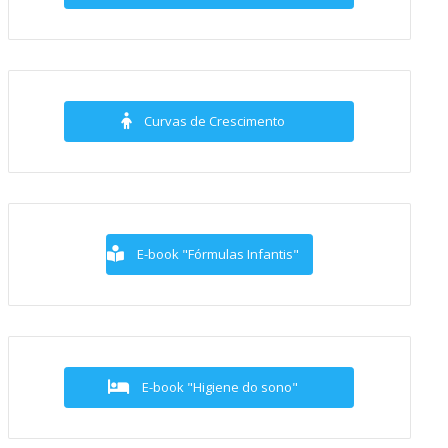
Curvas de Crescimento
E-book "Fórmulas Infantis"
E-book "Higiene do sono"