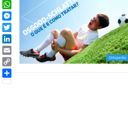
Facebook
WhatsApp
Messenger
Twitter
LinkedIn
Ortopedia
Email
Copy
Link
Share