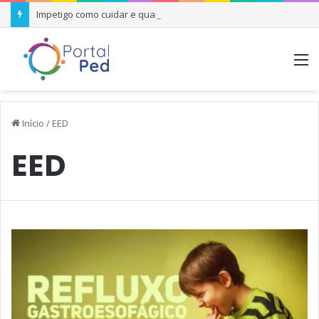
Impetigo como cuidar e quando se preocupar
M
Início
/
EED
EED