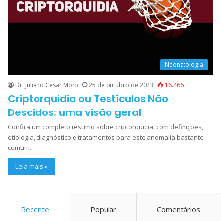
Neonatologia
Dr. Juliano Cesar Moro
25 de outubro de 2023
16.466
Criptorquidia ou Testículos Não
Descidos: uma visão geral
Confira um completo resumo sobre criptorquidia, com definições,
etiologia, diagnóstico e tratamentos para este anomalia bastante
comum.
Leia mais »
Recente
Popular
Comentários