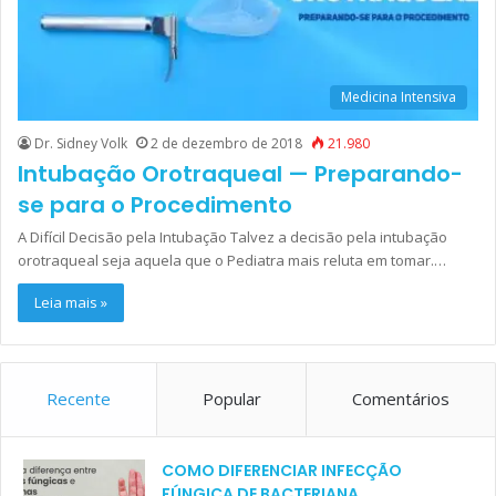
Medicina Intensiva
Dr. Sidney Volk
2 de dezembro de 2018
21.980
Intubação Orotraqueal — Preparando-
se para o Procedimento
A Difícil Decisão pela Intubação Talvez a decisão pela intubação
orotraqueal seja aquela que o Pediatra mais reluta em tomar.…
Leia mais »
Recente
Popular
Comentários
COMO DIFERENCIAR INFECÇÃO
FÚNGICA DE BACTERIANA