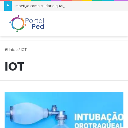
Impetigo como cuidar e quando se preocupar
M
Início
/
IOT
IOT