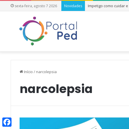
Impetigo como cuidar 
sexta-feira, agosto 7 2026
Novidades
Início
/
narcolepsia
narcolepsia