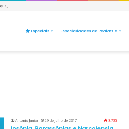
e quando se preocupar
Especiais
Especialidades da Pediatria
Antonio Junior
29 de julho de 2017
8.785
Insônia, Parassônias e Narcolepsia