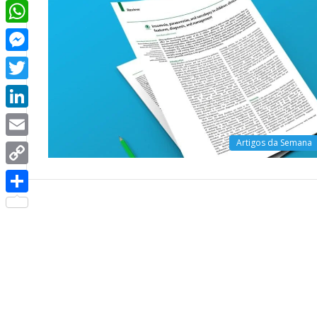
Facebook
WhatsApp
Messenger
Twitter
LinkedIn
Artigos da Semana
Email
Copy
Link
Share