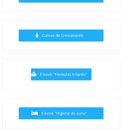
Curvas de Crescimento
E-book "Fórmulas Infantis"
E-book "Higiene do sono"