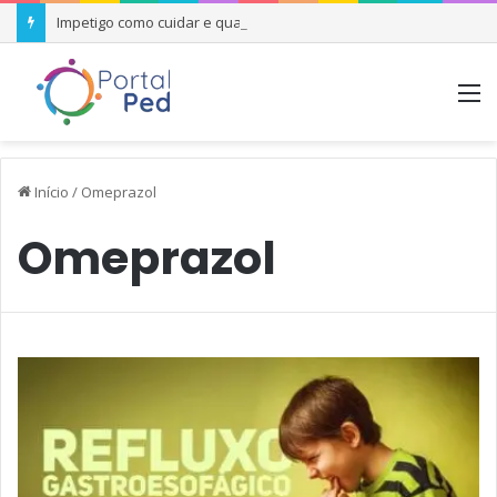
Impetigo como cuidar e quando se preocupar
M
Início
/
Omeprazol
Omeprazol