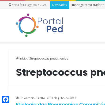
Impetigo como cuidar 
sexta-feira, agosto 7 2026
Novidades
Início
/
Streptococcus pneumoniae
Streptococcus p
Dr. Antonio Girotto
31 de julho de 2017
Etiologia das Pneumonias Comunitár