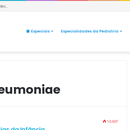
e quando se preocupar
Especiais
Especialidades da Pediatria
neumoniae
10.607
ias da Infância