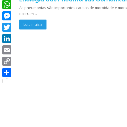
Facebook
As pneumonias são importantes causas de morbidade e morta
WhatsApp
ocorram…
Leia mais »
Messenger
Twitter
LinkedIn
Email
Copy
Link
Share