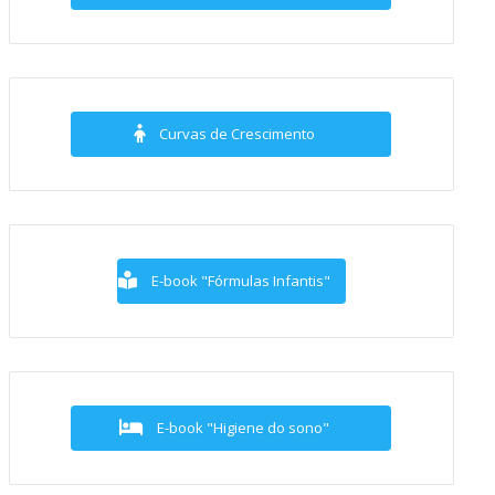
Curvas de Crescimento
E-book "Fórmulas Infantis"
E-book "Higiene do sono"