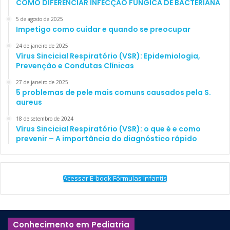
COMO DIFERENCIAR INFECÇÃO FÚNGICA DE BACTERIANA
01 a 02 anos
: 11h a 14h
5 de agosto de 2025
03 a 04 anos
: 10h a 13h
Impetigo como cuidar e quando se preocupar
24 de janeiro de 2025
Vírus Sincicial Respiratório (VSR): Epidemiologia,
Prevenção e Condutas Clínicas
CRÍTICAS E DIFERENÇAS COM
27 de janeiro de 2025
5 problemas de pele mais comuns causados pela S.
OUTROS GUIDELINES
aureus
18 de setembro de 2024
O novo
guideline
da OMS tira suas principais conclusões de
Vírus Sincicial Respiratório (VSR): o que é e como
um
review
de 2017, publicado na
BMC Public Health
, que
prevenir – A importância do diagnóstico rápido
buscou correlacionar sedentarismo e saúde em crianças até
04 anos.
Acessar E-book Fórmulas Infantis
À época de lançamento deste
review
, associações médicas
destacaram que os próprios autores do estudo apontaram
que ele
traz dados de baixa confiabilidade
– dos 96
Conhecimento em Pediatria
papers
analisados no
review
, 54 deles traziam correlações