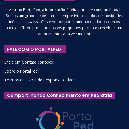
entre sedentarismo e saúde, e 53 destes (ou seja, 98%)
Aqui no PortalPed, a informação é feita para ser compartilhada!
apresentavam evidências de “qualidade muito baixa”, de
Somos um grupo de pediatras sempre interessados em novidades
acordo com o
framework
GRADE.
médicas, atualizações e no compartilhamento de dados com os
colegas. Tudo para que nossos pequenos pacientes recebam um
atendimento cada vez melhor.
Outros
guidelines
lançados recentemente incluem em suas
análises de tempo de uso de telas a
qualidade
dessas
FALE COM O PORTALPED!
interações.
Entre em Contato conosco
Tanto o
guideline
de 2019 da
UK Royal College of Paediatrics
Sobre o PortalPed
and Child Health
(RCPCH) quanto
o de 2016 da
American
Termos de Uso e de Responsabilidade
Academy of Pediatrics
levam em consideração o
contexto
no qual o uso de
gadgets
e televisão/computadores é feito.
Compartilhando Conhecimento em Pediatria
No geral, caso o uso seja
compartilhado com amigos ou a
família e contenha elementos
educativos, ele não é