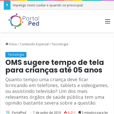
Impetigo como cuidar e quando se preocupar
M
Início
/
Conteúdo Especial
/
Tecnologia
Tecnologia
OMS sugere tempo de tela
para crianças até 05 anos
Quanto tempo uma criança deve ficar
brincando em telefones, tablets e videogames,
ou assistindo televisão? Um dos mais
relevantes órgãos de saúde pública tem uma
opinião bastante severa sobre a questão.
PortalPed
7 de junho de 2019
6.211
3 minutos para ler