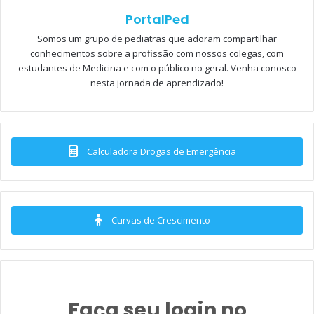
PortalPed
Somos um grupo de pediatras que adoram compartilhar
conhecimentos sobre a profissão com nossos colegas, com
estudantes de Medicina e com o público no geral. Venha conosco
nesta jornada de aprendizado!
Calculadora Drogas de Emergência
N
o final de abril, a
Organização Mundial da
Saúde (OMS) divulgou seus novos
guidelines
Curvas de Crescimento
sobre atividade física, sedentarismo e sono
para crianças até 05 anos de idade
. As
orientações principais são bem claras: “Para que cresçam
saudáveis, as crianças devem ficar menos sentadas e
brincar mais”, afirma o material de divulgação.
Faça seu login no