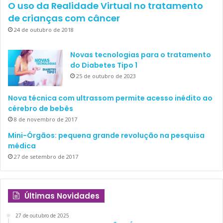
O uso da Realidade Virtual no tratamento
de crianças com câncer
24 de outubro de 2018
ATIVIDADES FÍSICAS
Novas tecnologias para o tratamento
do Diabetes Tipo 1
Crianças a partir de 01 ano devem brincar pelo menos
25 de outubro de 2023
180 minutos diários
de maneira ativa, em atividades
de intensidade variável; quanto maior a quantidade de
Nova técnica com ultrassom permite acesso inédito ao
tempo gasto brincando, melhor.
cérebro de bebês
8 de novembro de 2017
Mini-Órgãos: pequena grande revolução na pesquisa
médica
SONO
27 de setembro de 2017
A OMS recomenda as seguintes quantidades diárias de
horas de sono, para cada faixa etária:
Últimas Novidades
0 a 3 meses
: 14h a 17h
27 de outubro de 2025
4 a 11 meses
: 12h a 16h