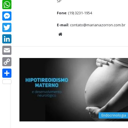
SP
Facebook
Fone
: (19) 3231-1954
WhatsApp
E-mail
: contato@marianazorron.com.br
Messenger
Website
Twitter
LinkedIn
Email
Copy
Link
Share
Endocrinologia