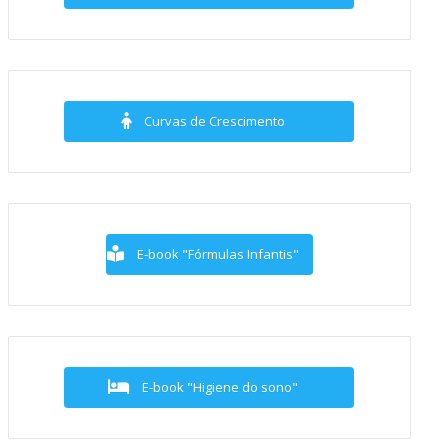
Curvas de Crescimento
E-book "Fórmulas Infantis"
E-book "Higiene do sono"