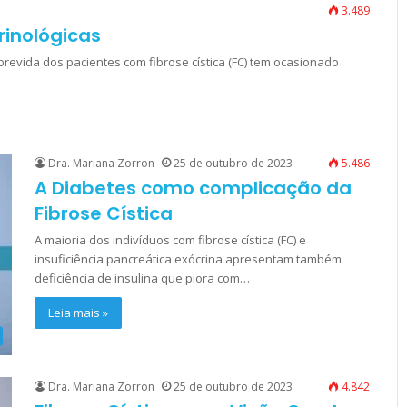
3.489
rinológicas
evida dos pacientes com fibrose cística (FC) tem ocasionado
Dra. Mariana Zorron
25 de outubro de 2023
5.486
A Diabetes como complicação da
Fibrose Cística
A maioria dos indivíduos com fibrose cística (FC) e
insuficiência pancreática exócrina apresentam também
deficiência de insulina que piora com…
Leia mais »
Dra. Mariana Zorron
25 de outubro de 2023
4.842