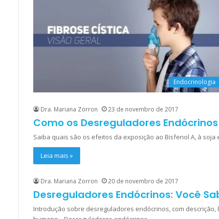
Endocrinologia
Dra. Mariana Zorron
23 de novembro de 2017
Como os Desreguladores Endócrinos
Saiba quais são os efeitos da exposição ao Bisfenol A, à s
Leia mais »
Dra. Mariana Zorron
20 de novembro de 2017
Desreguladores Endócrinos: Você Sa
Introdução sobre desreguladores endócrinos, com descrição, 
humano. Desreguladores endócrinos…