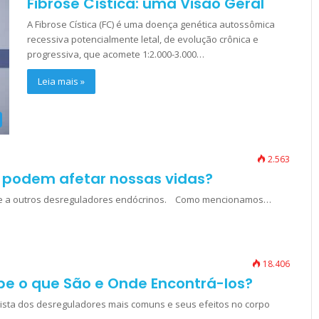
Fibrose Cística: uma Visão Geral
A Fibrose Cística (FC) é uma doença genética autossômica
recessiva potencialmente letal, de evolução crônica e
progressiva, que acomete 1:2.000-3.000…
Leia mais »
2.563
 podem afetar nossas vidas?
oja e a outros desreguladores endócrinos. Como mencionamos…
18.406
be o que São e Onde Encontrá-los?
lista dos desreguladores mais comuns e seus efeitos no corpo