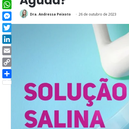
Aguda?
Facebook
WhatsApp
Dra. Andressa Peixoto
26 de outubro de 2023
Messenger
Twitter
LinkedIn
Email
Copy
Link
Share