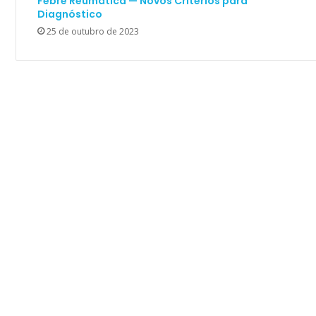
Febre Reumática — Novos Critérios para
Diagnóstico
25 de outubro de 2023