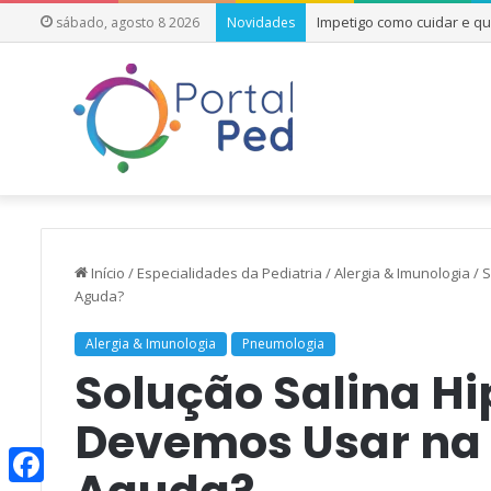
Impetigo como cuidar e q
sábado, agosto 8 2026
Novidades
Início
/
Especialidades da Pediatria
/
Alergia & Imunologia
/
S
Aguda?
Alergia & Imunologia
Pneumologia
Solução Salina Hi
Devemos Usar na B