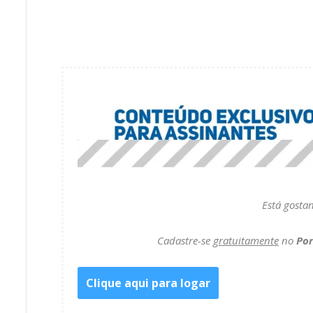
o
p
g
I
n
k
p
e
n
k
r
Está gosta
Cadastre-se
gratuitamente
no
Por
Clique aqui para logar