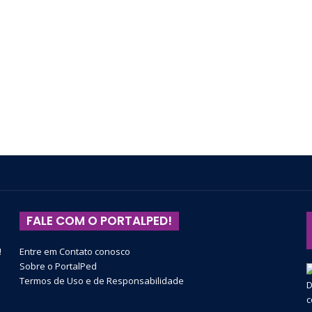
FALE COM O PORTALPED!
!
Entre em Contato conosco
Sobre o PortalPed
Termos de Uso e de Responsabilidade
D
c