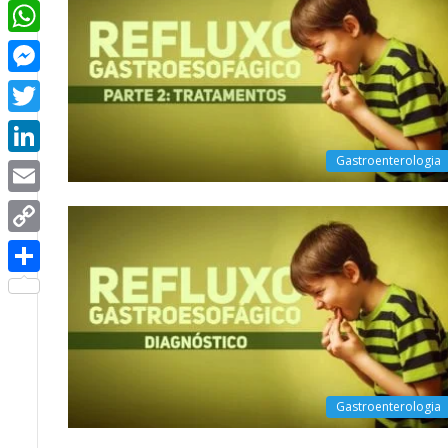
Facebook
WhatsApp
Messenger
Twitter
Gastroenterologia
LinkedIn
Email
Copy
Link
Share
Gastroenterologia