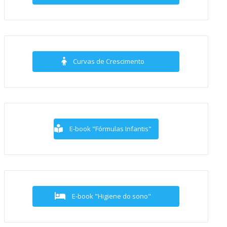
Curvas de Crescimento
E-book "Fórmulas Infantis"
E-book "Higiene do sono"