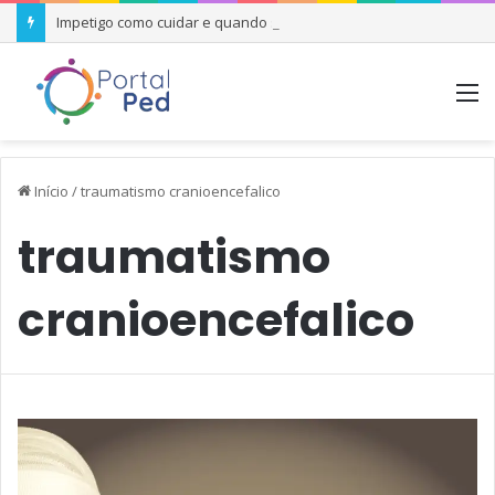
Impetigo como cuidar e quando se preocupar
M
Início
/
traumatismo cranioencefalico
traumatismo
cranioencefalico