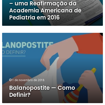
– uma Reafirmação da
uma
Reafirmação
Academia Americana de
da
Pediatria em 2016
Academia
Americana
de
Pediatria
Balanopostite
em
—
2016
Como
Definir?
1 de novembro de 2018
Balanopostite — Como
Definir?