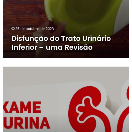
25 de outubro de 2023
Disfunção do Trato Urinário
Inferior – uma Revisão
Acurácia
do
Exame
de
Urina
para
Diagnóstico
de
ITU
em
Menores