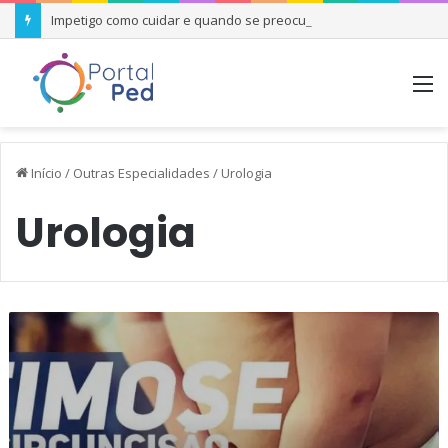
Impetigo como cuidar e quando se preocupar
M
Início
/
Outras Especialidades
/
Urologia
Urologia
Fimose:
definição,
tratamentos
e
correlação
com
a