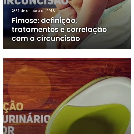
circuncisão
31 de outubro de 2018
Fimose: definição,
tratamentos e correlação
com a circuncisão
Disfunção
do
Trato
Urinário
Inferior
–
uma
Revisão