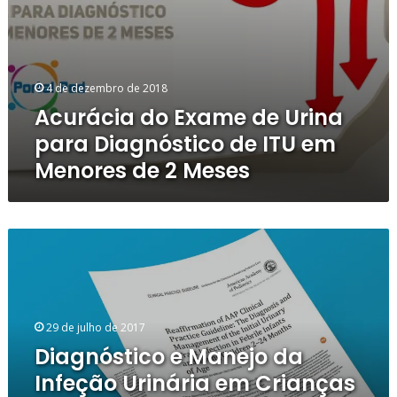
de
2
Meses
4 de dezembro de 2018
Acurácia do Exame de Urina
para Diagnóstico de ITU em
Menores de 2 Meses
Diagnóstico
e
Manejo
da
Infeção
29 de julho de 2017
Urinária
em
Diagnóstico e Manejo da
Crianças
Infeção Urinária em Crianças
–