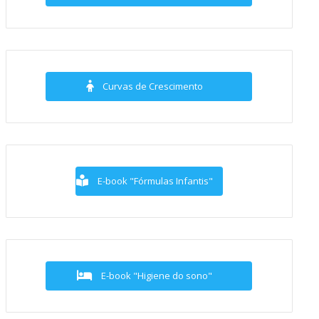
Curvas de Crescimento
E-book "Fórmulas Infantis"
E-book "Higiene do sono"