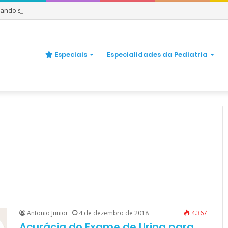
uando se preocupar
Especiais
Especialidades da Pediatria
Antonio Junior
4 de dezembro de 2018
4.367
Acurácia do Exame de Urina para