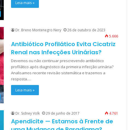
Leia mais »
Dr. Breno Montenegro Nery
26 de outubro de 2023
5.666
Antibiótico Profilático Evita Cicatriz
Renal nas Infecções Urinárias?
Devemos ou não continuar prescrevendo antibiótico
profilático após diagnóstico da primeira infecção urinária?
Analisamos recente revisão sistemática e trazemos a
resposta.…
Leia mais »
Dr. Sidney Volk
29 de junho de 2017
4.761
Apendicite — Estamos à Frente de
uma Mudança de Paradigma?