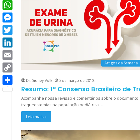
Facebook
WhatsApp
Messenger
Twitter
LinkedIn
Artigos da Semana
Email
Copy
Dr. Sidney Volk
5 de março de 2018
Link
Resumo: 1° Consenso Brasileiro de 
Share
Acompanhe nossa revisão e comentários sobre o documento, r
traqueostomias na população pediátrica.…
Leia mais »