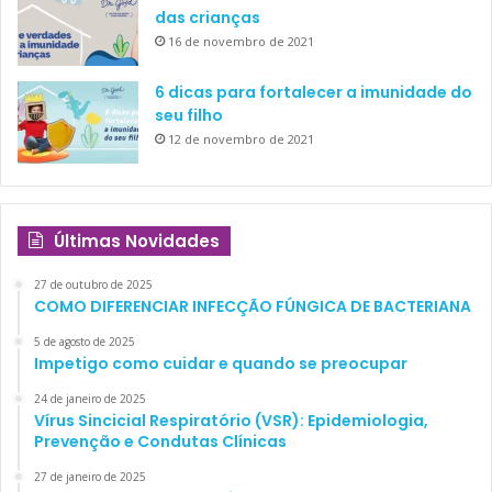
Sociedade Brasileira de Pediatria publicou em 2014 um
das crianças
documento a respeito do diagnóstico e suplementação de
16 de novembro de 2021
vitamina D em crianças e estabelece como necessária a
suplementação no primeiro ano de vida de 400 UI/dia
e
6 dicas para fortalecer a imunidade do
seu filho
dos 12 aos 24 meses de 600 UI/dia, bem como quando os
12 de novembro de 2021
níveis de vitamina D sérica estiverem abaixo de 20 mg/ml.
O documento científico pode ser acessado na página da
sociedade.
Últimas Novidades
27 de outubro de 2025
COMO DIFERENCIAR INFECÇÃO FÚNGICA DE BACTERIANA
5 de agosto de 2025
Referências consultadas
Impetigo como cuidar e quando se preocupar
Grossman Z, Hadjipanayis A, Stiris T, Del Torso S,
24 de janeiro de 2025
Vírus Sincicial Respiratório (VSR): Epidemiologia,
Mercier JC, Valiulis A, Shamir R. Vitamin D in European
Prevenção e Condutas Clínicas
children-statement from the European Academy of
27 de janeiro de 2025
Paediatrics (EAP). Eur J Pediatr. 2017 Apr 12. doi: