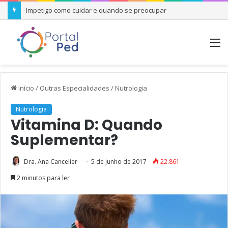
Impetigo como cuidar e quando se preocupar
M
Início
/
Outras Especialidades
/
Nutrologia
Nutrologia
Vitamina D: Quando
Suplementar?
Dra. Ana Cancelier
5 de junho de 2017
22.861
2 minutos para ler