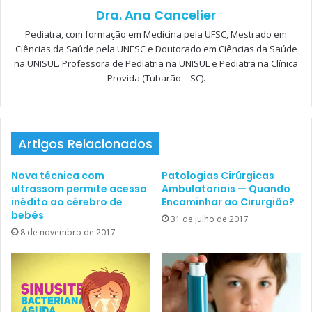
Dra. Ana Cancelier
o óleo de fígado de peixe,
Pediatra, com formação em Medicina pela UFSC, Mestrado em
peixes como sardinha,
Ciências da Saúde pela UNESC e Doutorado em Ciências da Saúde
na UNISUL. Professora de Pediatria na UNISUL e Pediatra na Clínica
salmão e atum,
Provida (Tubarão – SC).
gema de ovo e
fígado.
Artigos Relacionados
SÍNTESE DA VITAMINA D
Nova técnica com
Patologias Cirúrgicas
ultrassom permite acesso
Ambulatoriais — Quando
inédito ao cérebro de
Encaminhar ao Cirurgião?
A pele humana sintetiza vitamina D3 quando exposta ao sol.
bebês
31 de julho de 2017
A figura a seguir mostra a síntese e metabolismo da
8 de novembro de 2017
vitamina D.