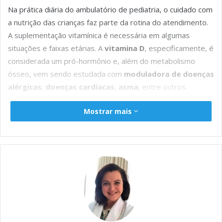
o
A
n
r
d
i
Na prática diária do ambulatório de pediatria, o cuidado com
o
p
g
I
n
a nutrição das crianças faz parte da rotina do atendimento.
k
p
e
n
k
A suplementação vitamínica é necessária em algumas
r
situações e faixas etárias. A
vitamina D
, especificamente, é
considerada um pró-hormônio e, além do metabolismo
ósseo, vem sendo estudada com
moduladora de doenças
alérgicas
,
doenças cardíacas
,
asma
, entre outros.
Mostrar mais
Dentre as fontes dietéticas de vitamina D destacam-se: