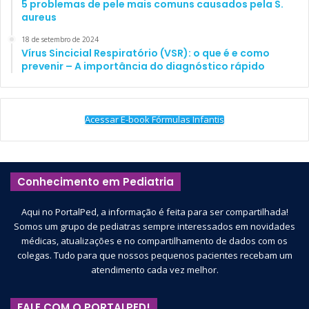
5 problemas de pele mais comuns causados pela S.
10.1007/s00431-017-2903-2. [Epub ahead of print]
aureus
Basatemur E, Horsfall L, Marston L, et al. Trends in the
18 de setembro de 2024
Vírus Sincicial Respiratório (VSR): o que é e como
Diagnosis of Vitamin D Deficiency. Pediatrics.
prevenir – A importância do diagnóstico rápido
2017;139(3):e20162748
Deficiência de vitamina D em crianças e adolescentes.
Documento Científico – SBP 2014
Acessar E-book Fórmulas Infantis
slider
suplementação
vitamina d
Conhecimento em Pediatria
Aqui no PortalPed, a informação é feita para ser compartilhada!
Somos um grupo de pediatras sempre interessados em novidades
médicas, atualizações e no compartilhamento de dados com os
colegas. Tudo para que nossos pequenos pacientes recebam um
atendimento cada vez melhor.
FALE COM O PORTALPED!