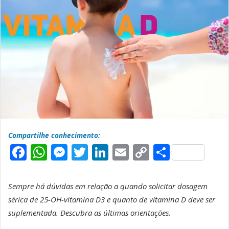
Compartilhe conhecimento:
F
W
M
T
L
E
C
S
a
h
e
w
i
m
o
h
c
a
s
it
n
a
p
a
Sempre há dúvidas em relação a quando solicitar dosagem
e
t
s
t
k
il
y
r
sérica de 25-OH-vitamina D3 e quanto de vitamina D deve ser
b
s
e
e
e
L
e
suplementada. Descubra as últimas orientações.