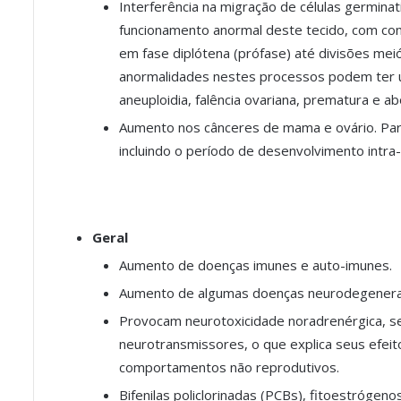
Interferência na migração de células germina
funcionamento anormal deste tecido, com cons
em fase diplótena (prófase) até divisões mei
anormalidades nestes processos podem ter u
aneuploidia, falência ovariana, prematura e ab
Aumento nos cânceres de mama e ovário. Para
incluindo o período de desenvolvimento intra-
Geral
Aumento de doenças imunes e auto-imunes.
Aumento de algumas doenças neurodegenera
Provocam neurotoxicidade noradrenérgica, se
neurotransmissores, o que explica seus efei
comportamentos não reprodutivos.
Bifenilas policlorinadas (PCBs), fitoestrógen