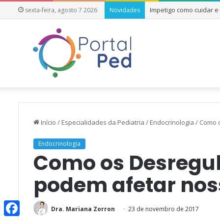
Impetigo como cuidar 
sexta-feira, agosto 7 2026
Novidades
Início
/
Especialidades da Pediatria
/
Endocrinologia
/
Como o
Endocrinologia
Como os Desregul
podem afetar nos
Dra. Mariana Zorron
23 de novembro de 2017