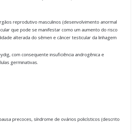
órgãos reprodutivo masculinos (desenvolvimento anormal
sticular que pode se manifestar como um aumento do risco
idade alterada do sêmen e câncer testicular da linhagem
Leydig, com consequente insuficiência androgênica e
las germinativas.
usa precoces, síndrome de ovários policísticos (descrito