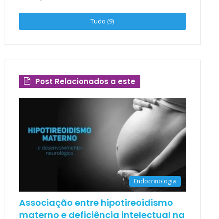
Tudo (9)
Post Relacionados a este
Endocrinologia
Associação entre hipotireoidismo
materno e deficiência intelectual na