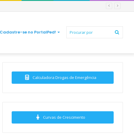
Procur
Cadastre-se no PortalPed!
por
Calculadora Drogas de Emergência
Curvas de Crescimento