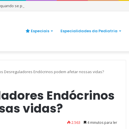
e quando se preocupar
Especiais
Especialidades da Pediatria
s Desreguladores Endócrinos podem afetar nossas vidas?
adores Endócrinos
sas vidas?
2.563
4 minutos para ler