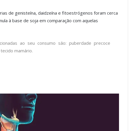
ias de genisteína, daidzeína e fitoestrógenos foram cerca
mula à base de soja em comparação com aquelas
acionadas ao seu consumo são: puberdade precoce
 tecido mamário.