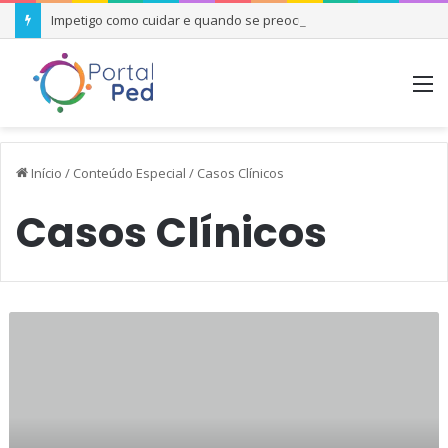
Impetigo como cuidar e quando se preocupar
M
Início
/
Conteúdo Especial
/
Casos Clínicos
Casos Clínicos
Kerion
—
uma
Manifestação
da
Tinea
Capitis