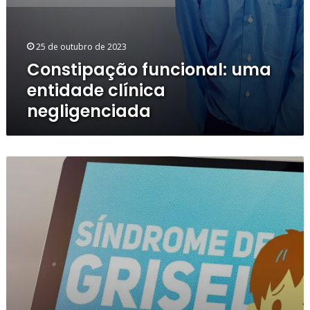
25 de outubro de 2023
Constipação funcional: uma
entidade clínica
negligenciada
Conhecer
para
Suspeitar:
Síndrome
de
Grisel