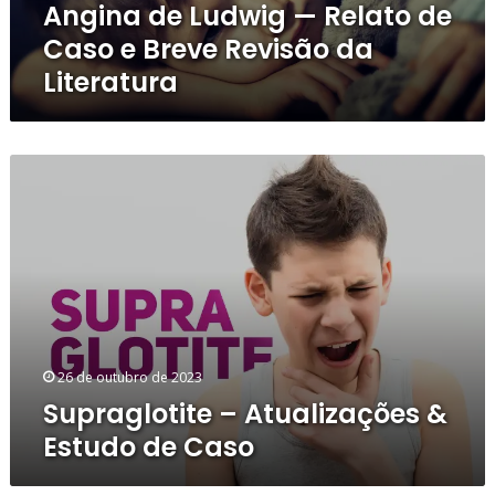
Angina de Ludwig — Relato de
Revisão
da
Caso e Breve Revisão da
Literatura
Literatura
Supraglotite
–
Atualizações
&
Estudo
de
Caso
26 de outubro de 2023
Supraglotite – Atualizações &
Estudo de Caso