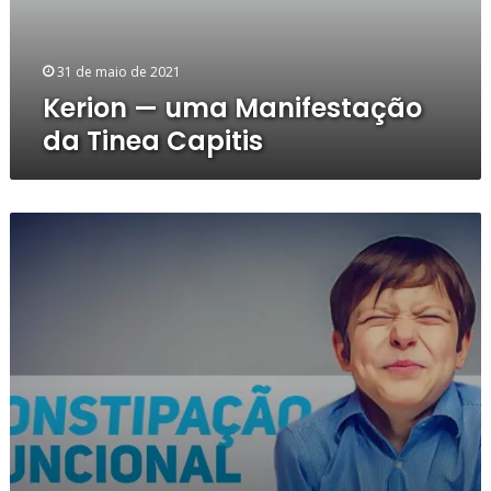
31 de maio de 2021
Kerion — uma Manifestação
da Tinea Capitis
Constipação
funcional:
uma
entidade
clínica
negligenciada