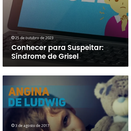
25 de outubro de 2023
Conhecer para Suspeitar:
Síndrome de Grisel
Angina
de
Ludwig
—
Relato
de
Caso
e
3 de agosto de 2017
Breve