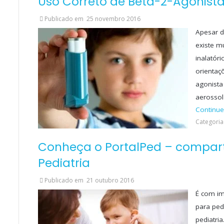
Uso Correto de Beta-2-Agonista
Publicado em
25 novembro 2016
Apesar d
existe m
inalatór
orientaç
agonista
aerossol
Continue
Categoria
Conheça o PortalPed – compar
Pediatria
Publicado em
21 outubro 2016
É com im
para ped
pediatria