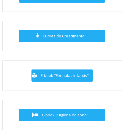
Curvas de Crescimento
E-book "Fórmulas Infantis"
E-book "Higiene do sono"