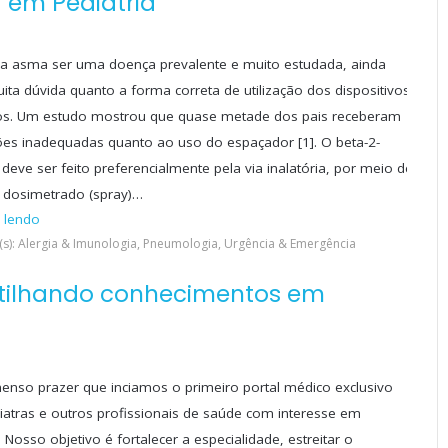
 em Pediatria
a asma ser uma doença prevalente e muito estudada, ainda
uita dúvida quanto a forma correta de utilização dos dispositivos
ios. Um estudo mostrou que quase metade dos pais receberam
ões inadequadas quanto ao uso do espaçador [1]. O beta-2-
 deve ser feito preferencialmente pela via inalatória, por meio de
 dosimetrado (spray)…
 lendo
(s): Alergia & Imunologia, Pneumologia, Urgência & Emergência
tilhando conhecimentos em
enso prazer que inciamos o primeiro portal médico exclusivo
iatras e outros profissionais de saúde com interesse em
. Nosso objetivo é fortalecer a especialidade, estreitar o