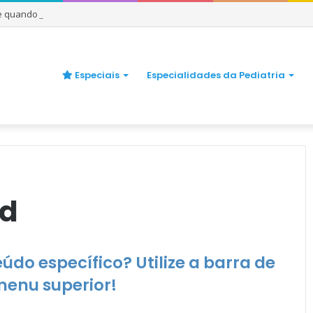
 e quando se preocupar
Especiais
Especialidades da Pediatria
ed
do específico? Utilize a barra de
menu superior!