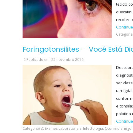
tecido c
queratin
recobre 
Continue
Categoria(
Faringotonsilites — Você Está 
Publicado em
25 novembro 2016
Descubra
diagnóst
ser clas
(amígdal
conforme
e tonsil
palatina
Continue
Categoria(s): Exames Laboratoriais, Infectologia, Otorrinolaringo