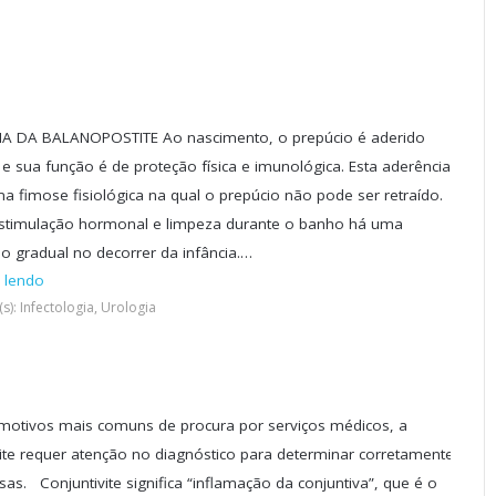
A DA BALANOPOSTITE Ao nascimento, o prepúcio é aderido
 e sua função é de proteção física e imunológica. Esta aderência
a fimose fisiológica na qual o prepúcio não pode ser retraído.
timulação hormonal e limpeza durante o banho há uma
o gradual no decorrer da infância.…
 lendo
s): Infectologia, Urologia
otivos mais comuns de procura por serviços médicos, a
vite requer atenção no diagnóstico para determinar corretamente
sas. Conjuntivite significa “inflamação da conjuntiva”, que é o