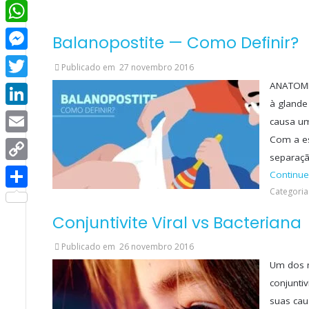
Facebook
WhatsApp
Balanopostite — Como Definir?
Messenger
Publicado em
27 novembro 2016
ANATOMI
Twitter
à glande
LinkedIn
causa um
Com a es
Email
separaçã
Copy
Continue
Categoria(
Link
Share
Conjuntivite Viral vs Bacteriana
Publicado em
26 novembro 2016
Um dos m
conjunti
suas cau