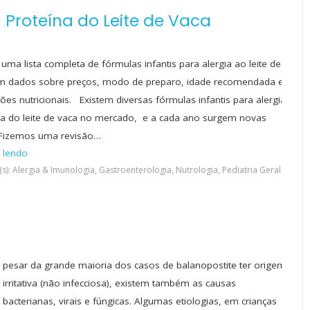
à Proteína do Leite de Vaca
uma lista completa de fórmulas infantis para alergia ao leite de
m dados sobre preços, modo de preparo, idade recomendada e
ões nutricionais. Existem diversas fórmulas infantis para alergia
na do leite de vaca no mercado, e a cada ano surgem novas
 Fizemos uma revisão…
 lendo
s): Alergia & Imunologia, Gastroenterologia, Nutrologia, Pediatria Geral
pesar da grande maioria dos casos de balanopostite ter origem
irritativa (não infecciosa), existem também as causas
bacterianas, virais e fúngicas. Algumas etiologias, em crianças