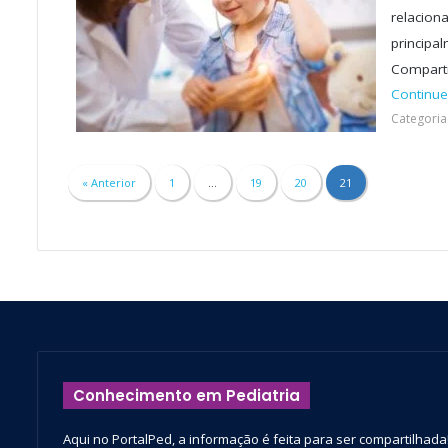
relaciona
principa
Comparti
Continue
Categoria
« Anterior
1
…
19
20
21
Conhecimento em Pediatria
Aqui no PortalPed, a informação é feita para ser compartilhada