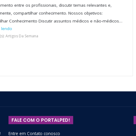
mento entre os profissionais, discutir temas relevantes e,
lmente, compartilhar conhecimento. Nossos objetivos:
lhar Conhecimento Discutir assuntos médicos e não-médicos…
 lendo
(s): Artigos Da Semana
FALE COM O PORTALPED!
!
Entre em Contato conosco