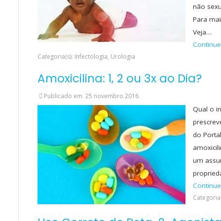
não sexu
Para mai
Veja…
Continue
Categoria(s): Infectologia, Urologia
Amoxicilina: 1, 2 ou 3x ao Dia?
Publicado em
25 novembro 2016
Qual o i
prescrev
do Porta
amoxicil
um assun
propried
Continue
Categoria(