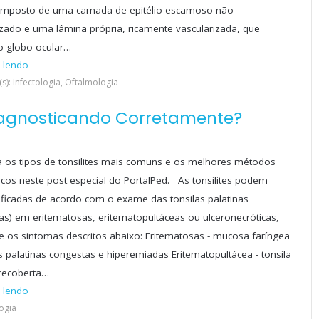
omposto de uma camada de epitélio escamoso não
izado e uma lâmina própria, ricamente vascularizada, que
o globo ocular…
 lendo
s): Infectologia, Oftalmologia
Diagnosticando Corretamente?
 os tipos de tonsilites mais comuns e os melhores métodos
icos neste post especial do PortalPed. As tonsilites podem
sificadas de acordo com o exame das tonsilas palatinas
as) em eritematosas, eritematopultáceas ou ulceronecróticas,
 os sintomas descritos abaixo: Eritematosas - mucosa faríngea
as palatinas congestas e hiperemiadas Eritematopultácea - tonsila
 recoberta…
 lendo
logia