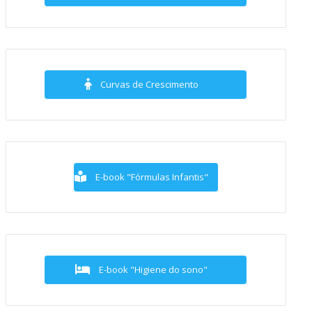
Curvas de Crescimento
E-book "Fórmulas Infantis"
E-book "Higiene do sono"