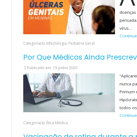
doenças 
pensada.
vírus…
Continue
Categoria(s): Infectologia, Pediatria Geral
Por Que Médicos Ainda Prescre
Publicado em
19 junho 2020
“Aplicar
nunca pa
Primum n
Hipócrat
todos os
Continue
Categoria(s): Ética Médica
Vacinação de rotina durante a