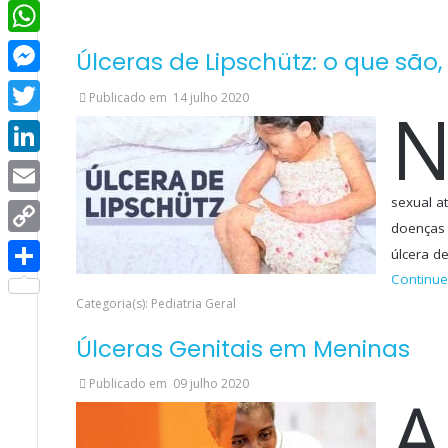
Facebook
WhatsApp
Úlceras de Lipschütz: o que são
Messenger
Publicado em
14 julho 2020
Twitter
LinkedIn
sexual a
Email
doenças 
Copy
úlcera d
Continue
Link
Share
Categoria(s): Pediatria Geral
Úlceras Genitais em Meninas
Publicado em
09 julho 2020
A