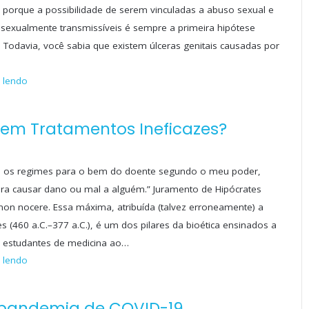
porque a possibilidade de serem vinculadas a abuso sexual e
sexualmente transmissíveis é sempre a primeira hipótese
 Todavia, você sabia que existem úlceras genitais causadas por
 lendo
vem Tratamentos Ineficazes?
ei os regimes para o bem do doente segundo o meu poder,
ra causar dano ou mal a alguém.” Juramento de Hipócrates
on nocere. Essa máxima, atribuída (talvez erroneamente) a
es (460 a.C.–377 a.C.), é um dos pilares da bioética ensinados a
 estudantes de medicina ao…
 lendo
 pandemia de COVID-19